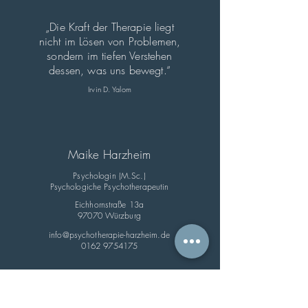
„Die Kraft der Therapie liegt
nicht im Lösen von Problemen,
sondern im tiefen Verstehen
dessen, was uns bewegt.“
Irvin D. Yalom
Maike Harzheim
Psychologin (M.Sc.)
Psychologiche Psychotherapeutin
Eichhornstraße 13a
97070 Würzburg
info@psychotherapie-harzheim.de
0162 9754175